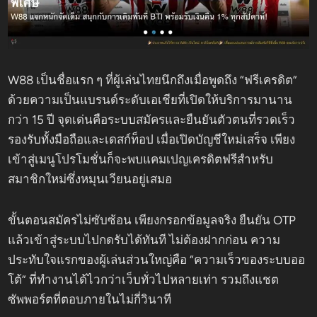
W88 เป็นชื่อแรก ๆ ที่ผู้เล่นไทยนึกถึงเมื่อพูดถึง “ฟรีเครดิต”
ด้วยความเป็นแบรนด์ระดับเอเชียที่เปิดให้บริการมานาน
กว่า 15 ปี จุดเด่นคือระบบสมัครและยืนยันตัวตนที่รวดเร็ว
รองรับทั้งมือถือและเดสก์ท็อป เมื่อเปิดบัญชีใหม่เสร็จ เพียง
เข้าสู่เมนูโปรโมชั่นก็จะพบแคมเปญเครดิตฟรีสำหรับ
สมาชิกใหม่ซึ่งหมุนเวียนอยู่เสมอ
ขั้นตอนสมัครไม่ซับซ้อน เพียงกรอกข้อมูลจริง ยืนยัน OTP
แล้วเข้าสู่ระบบไปกดรับได้ทันที ไม่ต้องฝากก่อน ความ
ประทับใจแรกของผู้เล่นส่วนใหญ่คือ “ความเร็วของระบบออ
โต้” ที่ทำงานได้ไวกว่าเว็บทั่วไปหลายเท่า รวมถึงแชต
ซัพพอร์ตที่ตอบภายในไม่กี่วินาที