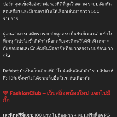
ปอร์ต จุดแข็งคืออัตราต่อรองที่ดีที่สุดในตลาด ระบบเดิมพัน
สดเสถียร และมีเกมคาสิโนให้เลือกเล่นมากกว่า 500
รายการ
ผู้เล่นสามารถสมัคร กรอกข้อมูลครบ ยืนยันอีเมล แล้วเข้าไป
ที่เมนู “โปรโมชั่นกีฬา” เพื่อกดรับเครดิตฟรีได้ทันที เหมาะ
กับคอบอลและนักเดิมพันมืออาชีพที่อยากลองระบบก่อนฝาก
จริง
Dafabet ยังเป็นเว็บเดียวที่มี “โบนัสคืนเงินกีฬา” รายสัปดาห์
ถึง 10% ซึ่งหาไม่ได้จากเว็บอื่นในระดับเดียวกัน
💛
FashionClub – เว็บสล็อตน้องใหม่ แจกไม่มี
กั๊ก
เครดิตฟรีที่แจก:
100 บาท ไม่ต้องฝาก + หมุนฟรีสล็อต PG