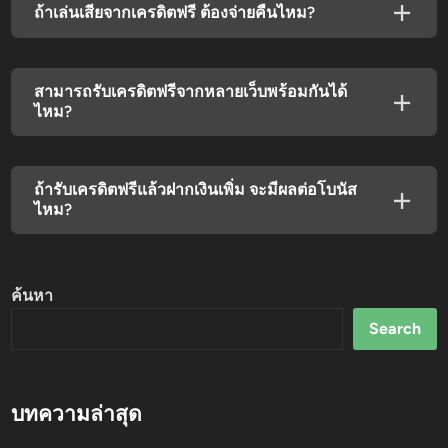
ถ้าเล่นเสียจากเครดิตฟรี ต้องจ่ายคืนไหม?
สามารถรับเครดิตฟรีจากหลายเว็บพร้อมกันได้
ไหม?
ถ้ารับเครดิตฟรีแล้วฝากเงินเพิ่ม จะมีผลต่อโบนัส
ไหม?
ค้นหา
Search
บทความล่าสุด