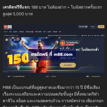
เครดิตฟรีที่แจก:
188 บาท ไม่ต้องฝาก + โบนัสฝากครั้งแรก
สูงสุด 5,000 บาท
M88 เป็นแบรนด์ที่อยู่คู่ตลาดเอเชียมากว่า 15 ปี มีชื่อเสียง
เรื่องระบบเสถียรและความปลอดภัยขั้นสูง มีทั้งหมวดกีฬา
คาสิโน สล็อต และเกมสดครบถ้วน การสมัครง่าย เพียงกรอก