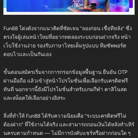
Fun88 โด่งดังจากแนวคิดที่ชัดเจน “ลองก่อน เชื่อทีหลัง” ซึ่ง
ตรงใจผู้เล่นหน้าใหม่ที่อยากทดลองระบบก่อนฝากจริง หน้า
เว็บใช้งานง่าย รองรับภาษาไทยเต็มรูปแบบ ทีมซัพพอร์ต
ตอบไวและเป็นกันเอง
ขั้นตอนสมัครเริ่มจากการกรอกข้อมูลพื้นฐาน ยืนยัน OTP
ผ่านมือถือ แล้วเข้าสู่หน้าโปรโมชั่นเพื่อเลือกรับเครดิตฟรี
ทันที นอกจากนี้ยังมีโปรโมชั่นสำหรับเกมกีฬา คาสิโนสด
และสล็อตให้เลือกอย่างอิสระ
สิ่งที่ทำให้ Fun88 ได้รับความนิยมคือ “ระบบเครดิตฟรีไม่
ต้องฝาก” ที่ใช้งานได้จริง และสามารถถอนเงินได้หลังทำเทิร์
นครบตามกำหนด — ไม่มีการบังคับแชร์หรือฝากก่อนใด ๆ