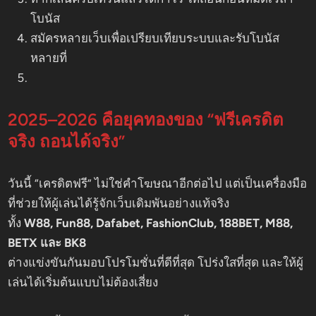
โบนัส
สมัครหลายเว็บเพื่อเปรียบเทียบระบบและรับโบนัส
หลายที่
2025–2026 คือยุคทองของ “ฟรีเครดิต
จริง ถอนได้จริง”
วันนี้ “เครดิตฟรี” ไม่ใช่คำโฆษณาอีกต่อไป แต่เป็นเครื่องมือ
ที่ช่วยให้ผู้เล่นได้รู้จักเว็บเดิมพันอย่างแท้จริง
ทั้ง
W88, Fun88, Dafabet, FashionClub, 188BET, M88,
BETX และ BK8
ต่างแข่งขันกันมอบโปรโมชั่นที่ดีที่สุด โปร่งใสที่สุด และให้ผู้
เล่นได้เริ่มต้นแบบไม่ต้องเสี่ยง