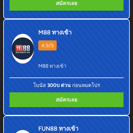
สมัครเลย
M88 ทางเข้า
4.9/5
M88 ทางเข้า
โบนัส
300บ ด่วน
ก่อนหมดโปร
สมัครเลย
FUN88 ทางเข้า