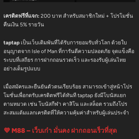
เครดิตฟรีที่แจก:
200 บาท สำหรับสมาชิกใหม่ + โปรโมชั่น
คืนเงิน 5% รายวัน
taptap
เป็นเว็บเดิมพันที่ได้รับการยอมรับทั่วโลก ด้วยใบ
อนุญาตจาก Isle of Man ที่การันตีความปลอดภัย จุดแข็งคือ
ระบบที่เสถียร การฝากถอนรวดเร็ว และรองรับผู้เล่นไทย
อย่างเต็มรูปแบบ
เมื่อสมัครและยืนยันตัวตนเรียบร้อย สามารถเข้าสู่หน้าโปร
โมชั่นเพื่อกดรับเครดิตฟรีได้ทันที taptap ยังมีโบนัสแยก
ตามหมวด เช่น โบนัสกีฬา คาสิโน และสล็อต รวมถึงโปร
สะสมแต้มแลกเครดิตที่ให้ความคุ้มค่าสำหรับผู้เล่นประจำ
💜
M88 – เว็บเก๋า มั่นคง ฝากถอนเร็วที่สุด