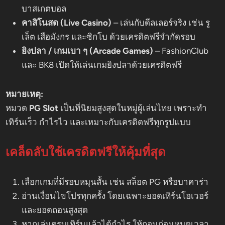
บาสเกตบอล
คาสิโนสด (Live Casino)
– เล่นกับดีลเลอร์จริง เช่น รู
เล็ต เสือมังกร และซิกโบ ด้วยเครดิตฟรีจำกัดรอบ
ยิงปลา / เกมเบา ๆ (Arcade Games)
– FashionClub
และ BK8 เปิดให้เล่นเกมยิงปลาด้วยเครดิตฟรี
หมายเหตุ:
หมวด
PG Slot
เป็นที่นิยมสูงสุดในหมู่ผู้เล่นไทย เพราะทำ
เทิร์นเร็ว กำไรไว และเหมาะกับเครดิตฟรีทุกรูปแบบ
เคล็ดลับใช้เครดิตฟรีให้คุ้มที่สุด
เลือกเกมที่มีรอบหมุนสั้น เช่น สล็อต PG หรือบาคาร่า
อ่านเงื่อนไขโปรทุกครั้ง โดยเฉพาะยอดเทิร์นโอเวอร์
และยอดถอนสูงสุด
หากเล่นครบเทิร์นแล้วได้กำไร ให้ถอนก่อนหมดเวลา