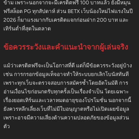
ข้าม เพราะนอกจากจะมีเครดิตฟรี 100 บาทแล้ว ยังมีหมุน
ฟรีสล็อต PG ทุกสัปดาห์ ส่วน BETX เว็บน้องใหม่ไฟแรงในปี
2026 ก็มาแรงมากกับเครดิตแจกก่อนฝาก 200 บาท และ
เทิร์นต่ำที่สุดในตลาด
ข้อควรระวังและคำแนะนำจากผู้เล่นจริง
แม้ว่าเครดิตฟรีจะเป็นโอกาสที่ดี แต่ก็มีข้อควรระวังอยู่บ้าง
เช่น การกรอกข้อมูลเท็จอาจทำให้ระบบยกเลิกโบนัสทันที
เพราะทุกเว็บจะตรวจสอบการสมัครซ้ำโดยอัตโนมัติ การ
อ่านเงื่อนไขก่อนกดรับทุกครั้งเป็นเรื่องจำเป็น โดยเฉพาะ
เรื่องยอดเทิร์นและเวลาหมดอายุของโปรโมชั่น นอกจากนี้
ยังควรหลีกเลี่ยงเว็บที่ไม่มีใบอนุญาตหรือไม่เปิดเผยข้อมูล
เพราะอาจมีความเสี่ยงด้านความปลอดภัยของข้อมูลส่วน
ตัว