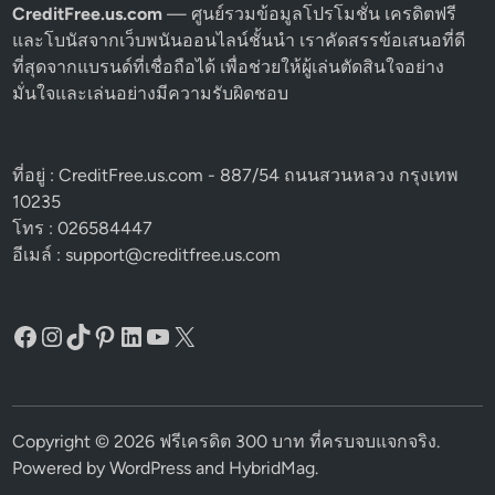
CreditFree.us.com
— ศูนย์รวมข้อมูลโปรโมชั่น เครดิตฟรี
และโบนัสจากเว็บพนันออนไลน์ชั้นนำ เราคัดสรรข้อเสนอที่ดี
ที่สุดจากแบรนด์ที่เชื่อถือได้ เพื่อช่วยให้ผู้เล่นตัดสินใจอย่าง
มั่นใจและเล่นอย่างมีความรับผิดชอบ
ที่อยู่ : CreditFree.us.com - 887/54 ถนนสวนหลวง กรุงเทพ
10235
โทร : 026584447
อีเมล์ : support@creditfree.us.com
Facebook
Instagram
TikTok
Pinterest
LinkedIn
YouTube
X
Copyright © 2026
ฟรีเครดิต 300 บาท ที่ครบจบแจกจริง
.
Powered by
WordPress
and
HybridMag
.