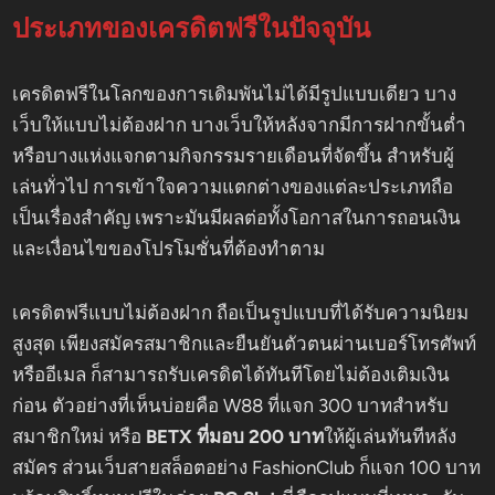
ประเภทของเครดิตฟรีในปัจจุบัน
เครดิตฟรีในโลกของการเดิมพันไม่ได้มีรูปแบบเดียว บาง
เว็บให้แบบไม่ต้องฝาก บางเว็บให้หลังจากมีการฝากขั้นต่ำ
หรือบางแห่งแจกตามกิจกรรมรายเดือนที่จัดขึ้น สำหรับผู้
เล่นทั่วไป การเข้าใจความแตกต่างของแต่ละประเภทถือ
เป็นเรื่องสำคัญ เพราะมันมีผลต่อทั้งโอกาสในการถอนเงิน
และเงื่อนไขของโปรโมชั่นที่ต้องทำตาม
เครดิตฟรีแบบไม่ต้องฝาก ถือเป็นรูปแบบที่ได้รับความนิยม
สูงสุด เพียงสมัครสมาชิกและยืนยันตัวตนผ่านเบอร์โทรศัพท์
หรืออีเมล ก็สามารถรับเครดิตได้ทันทีโดยไม่ต้องเติมเงิน
ก่อน ตัวอย่างที่เห็นบ่อยคือ W88 ที่แจก 300 บาทสำหรับ
สมาชิกใหม่ หรือ
BETX ที่มอบ 200 บาท
ให้ผู้เล่นทันทีหลัง
สมัคร ส่วนเว็บสายสล็อตอย่าง FashionClub ก็แจก 100 บาท