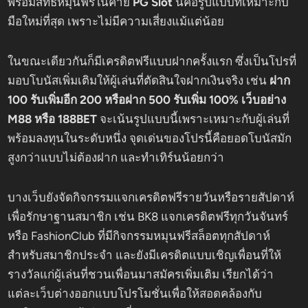
พร้อมสิทธิ์หมุนฟรีในค่าย
PG Slot
นี่คือรูปแบบที่เหมาะกับ
มือใหม่ที่สุด เพราะไม่มีความเสี่ยงแม้แต่น้อย
ในขณะเดียวกันก็มีเครดิตฟรีแบบฝากครั้งแรก ซึ่งเป็นโปรที่
มอบโบนัสเพิ่มเติมให้ผู้เล่นที่ตัดสินใจฝากเงินจริง เช่น
ฝาก
100 รับเพิ่มอีก 200 หรือฝาก 500 รับเพิ่ม 100% เว็บอย่าง
M88 หรือ 188BET
จะเน้นรูปแบบนี้เพราะเหมาะกับผู้เล่นที่
พร้อมลงทุนในระดับหนึ่ง จุดเด่นของโปรนี้คือยอดโบนัสมัก
สูงกว่าแบบไม่ต้องฝาก และทำเทิร์นน้อยกว่า
บางเว็บยังจัดกิจกรรมแจกเครดิตฟรีรายวันหรือรายสัปดาห์
เพื่อรักษาฐานสมาชิก เช่น BK8 แจกเครดิตฟรีทุกวันจันทร์
หรือ FashionClub ที่มีกิจกรรมหมุนฟรีสล็อตทุกสัปดาห์
สำหรับสมาชิกประจำ และยังมีเครดิตแบบเชิญเพื่อนที่ให้
รางวัลแก่ผู้เล่นที่ชวนเพื่อนมาสมัครเพิ่มเติม เรียกได้ว่า
แต่ละเว็บต่างออกแบบโปรโมชั่นเพื่อให้สอดคล้องกับ