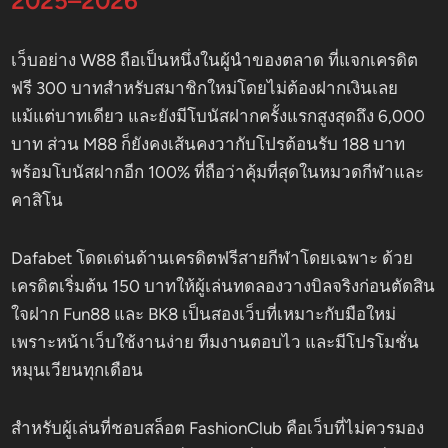
2025–2026
เว็บอย่าง W88 ถือเป็นหนึ่งในผู้นำของตลาด ที่แจกเครดิต
ฟรี 300 บาทสำหรับสมาชิกใหม่โดยไม่ต้องฝากเงินเลย
แม้แต่บาทเดียว และยังมีโบนัสฝากครั้งแรกสูงสุดถึง 6,000
บาท ส่วน M88 ก็ยังคงเส้นคงวากับโปรต้อนรับ 188 บาท
พร้อมโบนัสฝากอีก 100% ที่ถือว่าคุ้มที่สุดในหมวดกีฬาและ
คาสิโน
Dafabet โดดเด่นด้านเครดิตฟรีสายกีฬาโดยเฉพาะ ด้วย
เครดิตเริ่มต้น 150 บาทให้ผู้เล่นทดลองวางบิลจริงก่อนตัดสิน
ใจฝาก Fun88 และ BK8 เป็นสองเว็บที่เหมาะกับมือใหม่
เพราะหน้าเว็บใช้งานง่าย ทีมงานตอบไว และมีโปรโมชั่น
หมุนเวียนทุกเดือน
สำหรับผู้เล่นที่ชอบสล็อต FashionClub คือเว็บที่ไม่ควรมอง