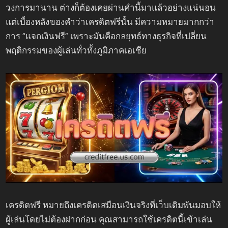
วงการมานาน ต่างก็ต้องเคยผ่านคำนี้มาแล้วอย่างแน่นอน
แต่เบื้องหลังของคำว่าเครดิตฟรีนั้น มีความหมายมากกว่า
การ “แจกเงินฟรี” เพราะมันคือกลยุทธ์ทางธุรกิจที่เปลี่ยน
พฤติกรรมของผู้เล่นทั่วทั้งภูมิภาคเอเชีย
เครดิตฟรี หมายถึงเครดิตเสมือนเงินจริงที่เว็บเดิมพันมอบให้
ผู้เล่นโดยไม่ต้องฝากก่อน คุณสามารถใช้เครดิตนี้เข้าเล่น